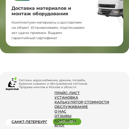
Доставка материалов и
монтаж оборудования
Комплектуем материалы и доставляем
на объект. Устанавливаем, подписываем
акт сдачи-приемки. Выдаем
гарантийный сертификат
Септики, водоснабжение, дренаж, погреба,
бурение скважин и обслуживание септиков
Продажа-монтаж в Москве и области
ПРАЙС-ЛИСТ
УСТАНОВКА
КАЛЬКУЛЯТОР СТОИМОСТИ
ОБСЛУЖИВАНИЕ
О НАС
ОТЗЫВЫ
КОНТАКТЫ
САНКТ-ПЕТЕРБУРГ
МОСКВА
БЛОГ