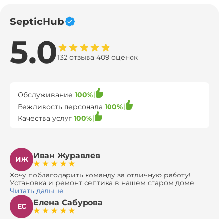
SepticHub
5.0
132 отзыва 409 оценок
Обслуживание
100%
Вежливость персонала
100%
Качества услуг
100%
Иван Журавлёв
ИЖ
Хочу поблагодарить команду за отличную работу!
Установка и ремонт септика в нашем старом доме
оказались сложной задачей, но ребята справились на
Читать дальше
все 100%. Всё сделали аккуратно и профессионально.
Елена Сабурова
Давали полезные рекомендации, не пытались
ЕС
навязать ничего лишнего, помогли с выбором и