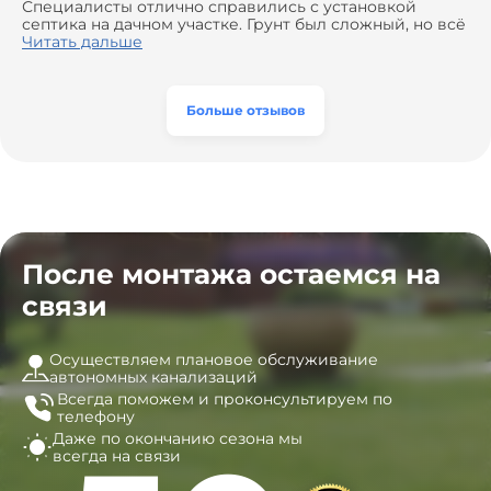
доставкой материалов, что позволило нам
Специалисты отлично справились с установкой
сэкономить. Выполнили монтаж и демонтаж
септика на дачном участке. Грунт был сложный, но всё
оборудования, заменили трубы, обновили
сделали быстро и аккуратно. Помогли выбрать
Читать дальше
вентиляцию и электрику. Качество работы отличное,
модель, закупили материалы, убрали за собой. Цена
а цена приятно удивила. Теперь септик работает как
разумная, септик работает безупречно. Рекомендую!
часы, и мы очень довольны результатом! Рекомендуем
эту компанию всем, кто ищет надёжных
Больше отзывов
специалистов!
После монтажа остаемся на
связи
Осуществляем плановое обслуживание
автономных канализаций
Всегда поможем и
проконсультируем по
телефону
Даже по окончанию сезона
мы
всегда на связи