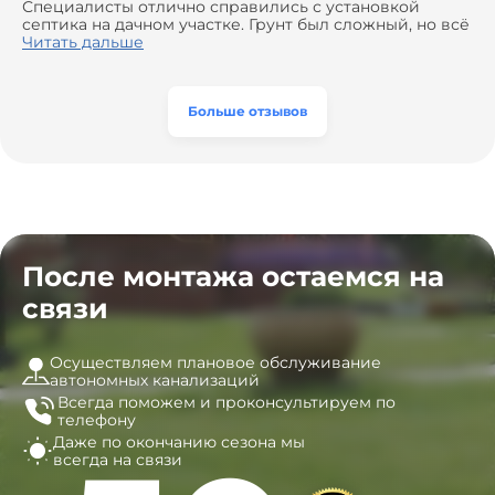
доставкой материалов, что позволило нам
Специалисты отлично справились с установкой
сэкономить. Выполнили монтаж и демонтаж
септика на дачном участке. Грунт был сложный, но всё
оборудования, заменили трубы, обновили
сделали быстро и аккуратно. Помогли выбрать
Читать дальше
вентиляцию и электрику. Качество работы отличное,
модель, закупили материалы, убрали за собой. Цена
а цена приятно удивила. Теперь септик работает как
разумная, септик работает безупречно. Рекомендую!
часы, и мы очень довольны результатом! Рекомендуем
эту компанию всем, кто ищет надёжных
Больше отзывов
специалистов!
После монтажа остаемся на
связи
Осуществляем плановое обслуживание
автономных канализаций
Всегда поможем и
проконсультируем по
телефону
Даже по окончанию сезона
мы
всегда на связи