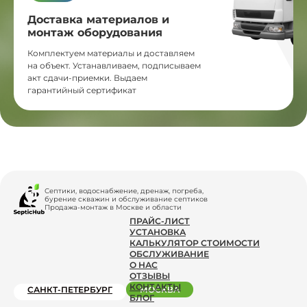
Доставка материалов и
монтаж оборудования
Комплектуем материалы и доставляем
на объект. Устанавливаем, подписываем
акт сдачи-приемки. Выдаем
гарантийный сертификат
Септики, водоснабжение, дренаж, погреба,
бурение скважин и обслуживание септиков
Продажа-монтаж в Москве и области
ПРАЙС-ЛИСТ
УСТАНОВКА
КАЛЬКУЛЯТОР СТОИМОСТИ
ОБСЛУЖИВАНИЕ
О НАС
ОТЗЫВЫ
КОНТАКТЫ
САНКТ-ПЕТЕРБУРГ
МОСКВА
БЛОГ