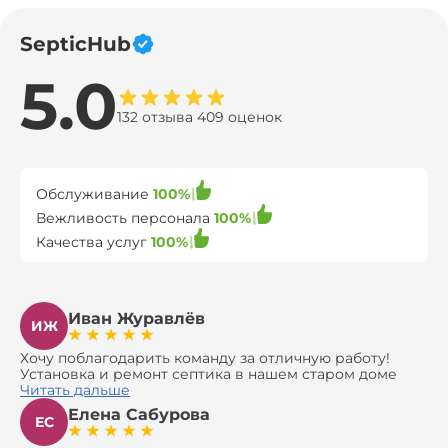
SepticHub
5.0
132 отзыва 409 оценок
Обслуживание
100%
Вежливость персонала
100%
Качества услуг
100%
Иван Журавлёв
ИЖ
Хочу поблагодарить команду за отличную работу!
Установка и ремонт септика в нашем старом доме
оказались сложной задачей, но ребята справились на
Читать дальше
все 100%. Всё сделали аккуратно и профессионально.
Елена Сабурова
Давали полезные рекомендации, не пытались
ЕС
навязать ничего лишнего, помогли с выбором и