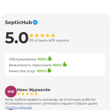
SepticHub
5.0
132 отзыва 409 оценок
Обслуживание
100%
Вежливость персонала
100%
Качества услуг
100%
Иван Журавлёв
ИЖ
Хочу поблагодарить команду за отличную работу!
Установка и ремонт септика в нашем старом доме
оказались сложной задачей, но ребята справились на
Читать дальше