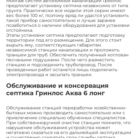
Монтаж систем автономной канализации Гринлос
предполагает установку септика независимо от типа
грунта. Практически все модели этой серии имеют
вес более 100 кг, поэтому вряд ли удастся установить
такой прибор самостоятельно и лучше заранее
позаботиться о наличии оборудования для установки
отстойника.
Этапы установки септика предполагают подготовку
территории под его размещение. Для этого стоит
вырыть яму, соответствующих габаритам
независимой станции канализации и проложить
траншеи для труб. Обеспечить полученный котлован
песчаными подушками. После чего разместить
станцию и подсоединить трубопровод. После
проведенных работ останется лишь подключить
электропровода и засыпать траншеи.
Обслуживание и консервация
септика Гринлос Аква 6 лонг
Обслуживание станций переработки хозяйственно-
бытовых можно производить самостоятельно или с
привлечение специально обученных специалистов.
При собственноручной очистке станции помните, что
нарушение обслуживания устройства может
негативно сказаться на его дальнейшей эксплуатации
и существенно сократить срок службы септика.