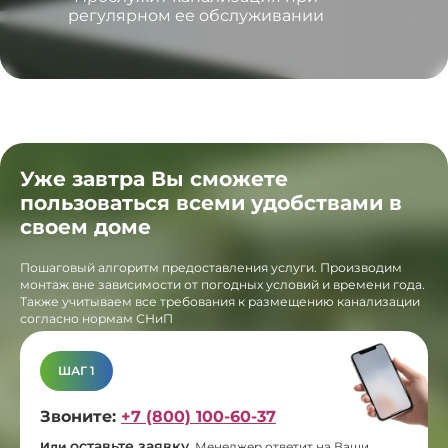
регулярном ее обслуживании
Уже завтра Вы сможете
пользоваться всеми удобствами в
своем доме
Пошаговый алгоритм предоставления услуги. Производим
монтаж вне зависимости от погодных условий и времени года.
Также учитываем все требования к размещению канализации
согласно нормам СНиП
ШАГ 1
Звоните:
+7 (800) 100-60-37
оставьте заявку
Или
.
Менеджер ответит на Ваши