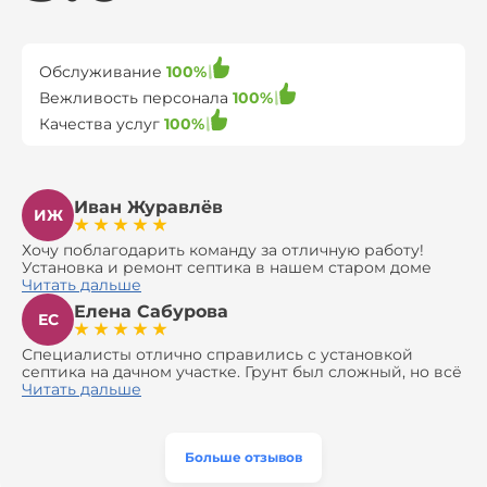
Обслуживание
100%
Вежливость персонала
100%
Качества услуг
100%
Иван Журавлёв
ИЖ
Хочу поблагодарить команду за отличную работу!
Установка и ремонт септика в нашем старом доме
оказались сложной задачей, но ребята справились на
Читать дальше
все 100%. Всё сделали аккуратно и профессионально.
Елена Сабурова
Давали полезные рекомендации, не пытались
ЕС
навязать ничего лишнего, помогли с выбором и
доставкой материалов, что позволило нам
Специалисты отлично справились с установкой
сэкономить. Выполнили монтаж и демонтаж
септика на дачном участке. Грунт был сложный, но всё
оборудования, заменили трубы, обновили
сделали быстро и аккуратно. Помогли выбрать
Читать дальше
вентиляцию и электрику. Качество работы отличное,
модель, закупили материалы, убрали за собой. Цена
а цена приятно удивила. Теперь септик работает как
разумная, септик работает безупречно. Рекомендую!
часы, и мы очень довольны результатом! Рекомендуем
эту компанию всем, кто ищет надёжных
Больше отзывов
специалистов!