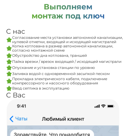
Выполняем
монтаж под ключ
С нас
Согласование места установки автономной канализации,
нулевой отметки, входящей и исходящей магистралей
Копка котлована в размер автономной канализации,
согласно монтажной схеме
Обустройство дна котлована, траншей
Пайка врезки / врезок входящей / исходящей магистрали
Опускание и установка станции по уровню
Заливка водой с одновременной засыпкой песком
Прокладка электрического кабеля, подключение
компрессорного и насосного оборудования
Ввод септика в эксплуатацию
С Вас