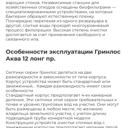
аэроции стоков. Независимые станции для
хозяйственных отходов оснащены биофильтрами —
специализированными устройствами, на которых
бактерии образуют естественную пленку.
Поочередно перетекая из одного резервуара в
другой, слитые воды проходят многоуровневый
процесс фильтрации. Высокая степень очистки
достигается за счет применения свободного и
связанного ила.
Особенности эксплуатации Гринлос
Аква 12 лонг пр.
Септики серии Гринлос деляться на две
разновидности в зависимости от типа корпуса.
Корпус устройства может быть стандартный или
заниженный, . Каждая разновидность имеет свои
особенности.
Стандартный корпус предполагает 4-ех камерное
деление. Эти септики этой серии требовательных к
почве и уровню грунтовых вод на участке. Они могут
быть размещены в любом месте, по желанию
владельца земельного участка, с учетом длины
подводящей трубы конкретной модели.
Конструкция устройств очистки сточных вод с
заниженным корпусом предполагает наличие пятой