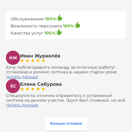
Обслуживание
100%
Вежливость персонала
100%
Качества услуг
100%
Иван Журавлёв
ИЖ
Хочу поблагодарить команду за отличную работу!
Установка и ремонт септика в нашем старом доме
оказались сложной задачей, но ребята справились на
Читать дальше
все 100%. Всё сделали аккуратно и профессионально.
Елена Сабурова
Давали полезные рекомендации, не пытались
ЕС
навязать ничего лишнего, помогли с выбором и
доставкой материалов, что позволило нам
Специалисты отлично справились с установкой
сэкономить. Выполнили монтаж и демонтаж
септика на дачном участке. Грунт был сложный, но всё
оборудования, заменили трубы, обновили
сделали быстро и аккуратно. Помогли выбрать
Читать дальше
вентиляцию и электрику. Качество работы отличное,
модель, закупили материалы, убрали за собой. Цена
а цена приятно удивила. Теперь септик работает как
разумная, септик работает безупречно. Рекомендую!
часы, и мы очень довольны результатом! Рекомендуем
эту компанию всем, кто ищет надёжных
Больше отзывов
специалистов!