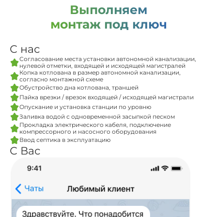
Выполняем
монтаж под ключ
С нас
Согласование места установки автономной канализации,
нулевой отметки, входящей и исходящей магистралей
Копка котлована в размер автономной канализации,
согласно монтажной схеме
Обустройство дна котлована, траншей
Пайка врезки / врезок входящей / исходящей магистрали
Опускание и установка станции по уровню
Заливка водой с одновременной засыпкой песком
Прокладка электрического кабеля, подключение
компрессорного и насосного оборудования
Ввод септика в эксплуатацию
С Вас