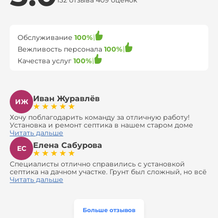
132 отзыва 409 оценок
Обслуживание
100%
Вежливость персонала
100%
Качества услуг
100%
Иван Журавлёв
ИЖ
Хочу поблагодарить команду за отличную работу!
Установка и ремонт септика в нашем старом доме
оказались сложной задачей, но ребята справились на
Читать дальше
все 100%. Всё сделали аккуратно и профессионально.
Елена Сабурова
Давали полезные рекомендации, не пытались
ЕС
навязать ничего лишнего, помогли с выбором и
доставкой материалов, что позволило нам
Специалисты отлично справились с установкой
сэкономить. Выполнили монтаж и демонтаж
септика на дачном участке. Грунт был сложный, но всё
оборудования, заменили трубы, обновили
сделали быстро и аккуратно. Помогли выбрать
Читать дальше
вентиляцию и электрику. Качество работы отличное,
модель, закупили материалы, убрали за собой. Цена
а цена приятно удивила. Теперь септик работает как
разумная, септик работает безупречно. Рекомендую!
часы, и мы очень довольны результатом! Рекомендуем
эту компанию всем, кто ищет надёжных
Больше отзывов