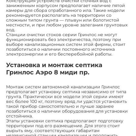
Конструкция устройств очистки сточных вод с
заниженным корпусом предполагает наличие пятой
камеры для сбора отработанного ила. Такие модели
рекомендуется располагать на территории со
сложным типом грунта — плывун или болотистой
местности, и при любом уровне залегания грунтовых
вод.
Станции очистки стоков серии Гринлос не могут
функционировать без электричества, поэтому при
выборе канализационных систем этой фирмы, стоит
позаботиться о наличии постоянного источника
электроэнергии и его бесперебойной работы.
Установка и монтаж септика
Гринлос Аэро 8 миди пр.
Монтаж систем автономной канализации Гринлос
предполагает установку септика независимо от типа
грунта. Практически все модели этой серии имеют
вес более 100 кг, поэтому вряд ли удастся установить
такой прибор самостоятельно и лучше заранее
позаботиться о наличии оборудования для установки
отстойника.
Этапы установки септика предполагают подготовку
территории под его размещение. Для этого стоит
вырыть яму, соответствующих габаритам
независимой станции канализации и проложить