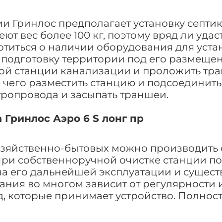
 Гринлос предполагает установку септика
т вес более 100 кг, поэтому вряд ли удас
отиться о наличии оборудования для уста
подготовку территории под его размещени
ой станции канализации и проложить тра
 чего разместить станцию и подсоединит
тропровода и засыпать траншеи.
Гринлос Аэро 6 S лонг пр
зяйственно-бытовых можно производить 
При собственноручной очистке станции п
на его дальнейшей эксплуатации и сущест
ания во многом зависит от регулярности
д, которые принимает устройство. Полнос