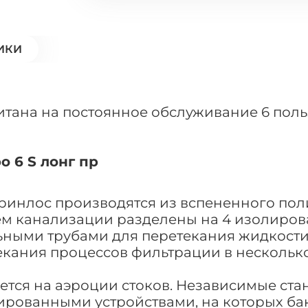
ИКИ
читана на постоянное обслуживание 6 пол
 6 S лонг пр
Гринлос производятся из вспененного по
 канализации разделены на 4 изолирован
ными трубами для перетекания жидкости.
екания процессов фильтрации в несколько
ется на аэроции стоков. Независимые ста
ованными устройствами, на которых бакт