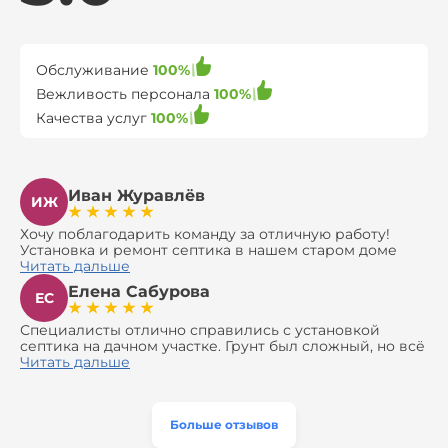
Обслуживание
100%
Вежливость персонала
100%
Качества услуг
100%
Иван Журавлёв
ИЖ
Хочу поблагодарить команду за отличную работу!
Установка и ремонт септика в нашем старом доме
оказались сложной задачей, но ребята справились на
Читать дальше
все 100%. Всё сделали аккуратно и профессионально.
Елена Сабурова
Давали полезные рекомендации, не пытались
ЕС
навязать ничего лишнего, помогли с выбором и
доставкой материалов, что позволило нам
Специалисты отлично справились с установкой
сэкономить. Выполнили монтаж и демонтаж
септика на дачном участке. Грунт был сложный, но всё
оборудования, заменили трубы, обновили
сделали быстро и аккуратно. Помогли выбрать
Читать дальше
вентиляцию и электрику. Качество работы отличное,
модель, закупили материалы, убрали за собой. Цена
а цена приятно удивила. Теперь септик работает как
разумная, септик работает безупречно. Рекомендую!
часы, и мы очень довольны результатом! Рекомендуем
эту компанию всем, кто ищет надёжных
Больше отзывов
специалистов!