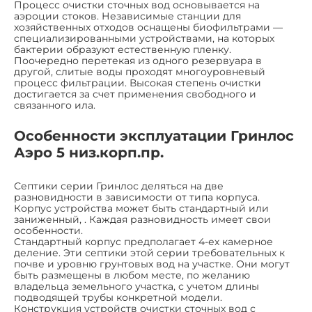
Процесс очистки сточных вод основывается на
аэроции стоков. Независимые станции для
хозяйственных отходов оснащены биофильтрами —
специализированными устройствами, на которых
бактерии образуют естественную пленку.
Поочередно перетекая из одного резервуара в
другой, слитые воды проходят многоуровневый
процесс фильтрации. Высокая степень очистки
достигается за счет применения свободного и
связанного ила.
Особенности эксплуатации Гринлос
Аэро 5 низ.корп.пр.
Септики серии Гринлос деляться на две
разновидности в зависимости от типа корпуса.
Корпус устройства может быть стандартный или
заниженный, . Каждая разновидность имеет свои
особенности.
Стандартный корпус предполагает 4-ех камерное
деление. Эти септики этой серии требовательных к
почве и уровню грунтовых вод на участке. Они могут
быть размещены в любом месте, по желанию
владельца земельного участка, с учетом длины
подводящей трубы конкретной модели.
Конструкция устройств очистки сточных вод с