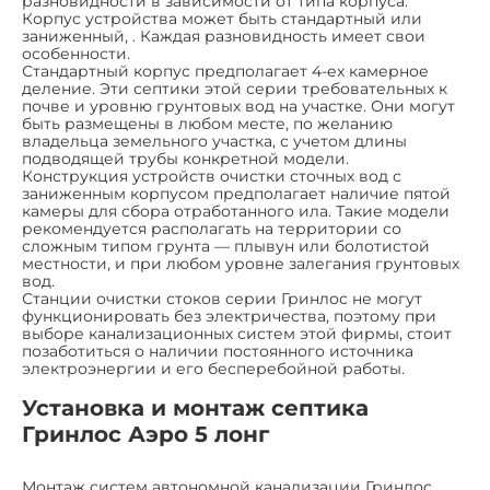
разновидности в зависимости от типа корпуса.
Корпус устройства может быть стандартный или
заниженный, . Каждая разновидность имеет свои
особенности.
Стандартный корпус предполагает 4-ех камерное
деление. Эти септики этой серии требовательных к
почве и уровню грунтовых вод на участке. Они могут
быть размещены в любом месте, по желанию
владельца земельного участка, с учетом длины
подводящей трубы конкретной модели.
Конструкция устройств очистки сточных вод с
заниженным корпусом предполагает наличие пятой
камеры для сбора отработанного ила. Такие модели
рекомендуется располагать на территории со
сложным типом грунта — плывун или болотистой
местности, и при любом уровне залегания грунтовых
вод.
Станции очистки стоков серии Гринлос не могут
функционировать без электричества, поэтому при
выборе канализационных систем этой фирмы, стоит
позаботиться о наличии постоянного источника
электроэнергии и его бесперебойной работы.
Установка и монтаж септика
Гринлос Аэро 5 лонг
Монтаж систем автономной канализации Гринлос