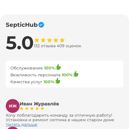
SepticHub
5.0
132 отзыва 409 оценок
Обслуживание
100%
Вежливость персонала
100%
Качества услуг
100%
Иван Журавлёв
ИЖ
Хочу поблагодарить команду за отличную работу!
Установка и ремонт септика в нашем старом доме
оказались сложной задачей, но ребята справились на
Читать дальше
все 100%. Всё сделали аккуратно и профессионально.