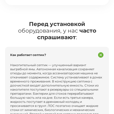
Перед установкой
оборудования, у нас
часто
спрашивают
:
Как работает септик?
Накопительный септик — улучшенный вариант
выгребной ямы. Автономная канализация сохраняет
отходы до момента, когда ассенизаторская машина не
откачивает содержимое. Систему устанавливают в домах
временного проживания. В конструкцию септика с
доочисткой входят дополнительную емкость. Стоки из
накопителя поступают в резервуары со специальными
препаратами. Бактерии для стоков перерабатывают
большую часть ила на дне. Если есть третья камера,
жидкость поступает в дренажный колодец и
просачивается в грунт. ЛОС поэтапно очищает жидкие
стоки от химических, биологических и механических
включений. Второй и третий тип септика подходит для