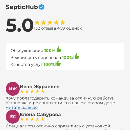
SepticHub
5.0
132 отзыва 409 оценок
Обслуживание
100%
Вежливость персонала
100%
Качества услуг
100%
Иван Журавлёв
ИЖ
Хочу поблагодарить команду за отличную работу!
Установка и ремонт септика в нашем старом доме
оказались сложной задачей, но ребята справились на
Читать дальше
все 100%. Всё сделали аккуратно и профессионально.
Елена Сабурова
Давали полезные рекомендации, не пытались
ЕС
навязать ничего лишнего, помогли с выбором и
доставкой материалов, что позволило нам
Специалисты отлично справились с установкой