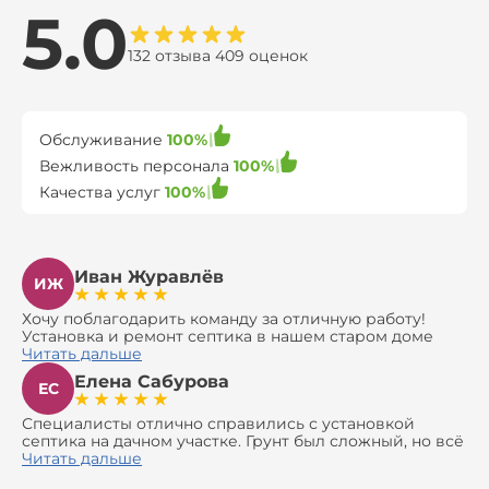
5.0
132 отзыва 409 оценок
Обслуживание
100%
Вежливость персонала
100%
Качества услуг
100%
Иван Журавлёв
ИЖ
Хочу поблагодарить команду за отличную работу!
Установка и ремонт септика в нашем старом доме
оказались сложной задачей, но ребята справились на
Читать дальше
все 100%. Всё сделали аккуратно и профессионально.
Елена Сабурова
Давали полезные рекомендации, не пытались
ЕС
навязать ничего лишнего, помогли с выбором и
доставкой материалов, что позволило нам
Специалисты отлично справились с установкой
сэкономить. Выполнили монтаж и демонтаж
септика на дачном участке. Грунт был сложный, но всё
оборудования, заменили трубы, обновили
сделали быстро и аккуратно. Помогли выбрать
Читать дальше
вентиляцию и электрику. Качество работы отличное,
модель, закупили материалы, убрали за собой. Цена