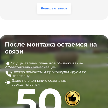
а цена приятно удивила. Теперь септик работает как
разумная, септик работает безупречно. Рекомендую!
часы, и мы очень довольны результатом! Рекомендуем
эту компанию всем, кто ищет надёжных
Больше отзывов
специалистов!
После монтажа остаемся на
связи
Осуществляем плановое обслуживание
автономных канализаций
Всегда поможем и
проконсультируем по
телефону
Даже по окончанию сезона
мы
50
всегда на связи