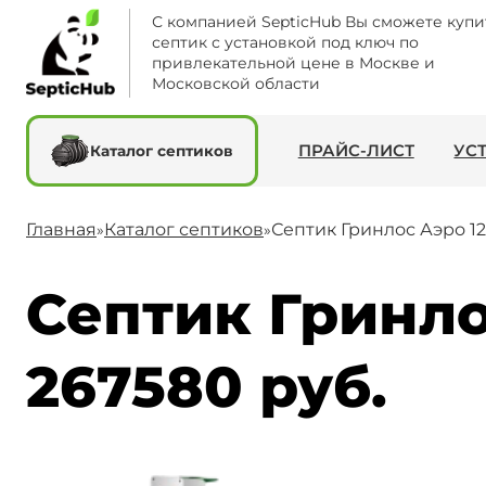
С компанией SepticHub Вы сможете купи
септик с установкой под ключ по
привлекательной цене в Москве и
Московской области
ПРАЙС-ЛИСТ
УС
Каталог септиков
Главная
Каталог септиков
Септик Гринлос Аэро 1
»
»
Септик Гринло
267580 руб.