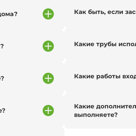
Как быть, если за
дома?
Какие трубы испо
и?
Какие работы вход
е?
Какие дополнител
е?
выполняете?