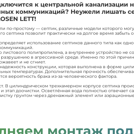
дключится к центральной канализации н
нных коммуникаций? Неужели лишать се
OSEN LETT!
или по-простому — септик, различные модели которого мог
ого септика позволит практически на долгое время забыть о
р определяет использование септиков данного типа как од
 коммуникаций.
 листового полипропилена, а внутреннее устройство не со
разрушению в агрессивной среде. Именно по этой причине
ржавеет и не сгниет.
 надежность конструкции, которая выполнена в форме цил
ельных температурах. Дополнительная прочность обеспечив
ся вероятность брака из-за человеческого фактора.
т. В цилиндрическом трехкамерном корпусе септика происх
и этап доочистки. Осветлённая вода полностью отвечает с
истку грунтом через дренажный элемент или аэрационные
лняем монтаж под