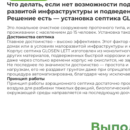
Что делать, если нет возможности по
развитой инфраструктуры и подведе
Решение есть — установка септика GL
Это локальное очистное сооружение проточного типа, 
проживании с населением до 15 человек. Установка так
Достоинства септика
Главное достоинство – высоко эффективен. Этот факто
домах или в условиях малоразвитой инфраструктуры и
Корпус септика GLOSEN LETT изготовлен из монолитного
других материалов, подверженных быстрой коррозии и 
даже через столько времени корпус не окислится, не за
Не последнее по значимости достоинство — простота и
нагрузкам, его не раздавит грунтом даже при отрицат
процедура автоматизирована, благодаря чему исключает
Принцип работы
Принцип работы аэрационного септика достаточно прос
воздуха для разбивки тяжелых фракций, биологический 
окружающей среды направляется на последующую дооч
Выпо