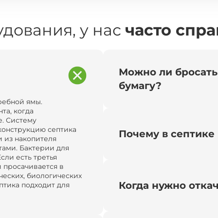
дования, у нас
часто спр
Можно ли бросать
бумагу?
ребной ямы.
та, когда
. Систему
конструкцию септика
Почему в септике 
и из накопителя
тами. Бактерии для
сли есть третья
и просачивается в
ческих, биологических
Когда нужно отка
птика подходит для