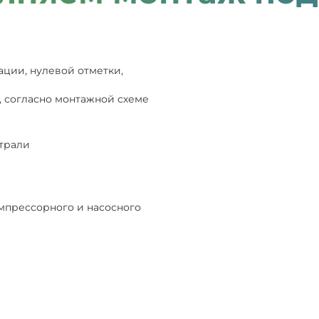
ации, нулевой отметки,
, согласно монтажной схеме
страли
мпрессорного и насосного