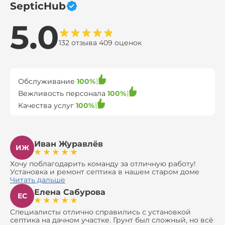
SepticHub
5.0
132 отзыва 409 оценок
Обслуживание
100%
Вежливость персонала
100%
Качества услуг
100%
Иван Журавлёв
ИЖ
Хочу поблагодарить команду за отличную работу!
Установка и ремонт септика в нашем старом доме
оказались сложной задачей, но ребята справились на
Читать дальше
все 100%. Всё сделали аккуратно и профессионально.
Елена Сабурова
Давали полезные рекомендации, не пытались
ЕС
навязать ничего лишнего, помогли с выбором и
доставкой материалов, что позволило нам
Специалисты отлично справились с установкой
сэкономить. Выполнили монтаж и демонтаж
септика на дачном участке. Грунт был сложный, но всё