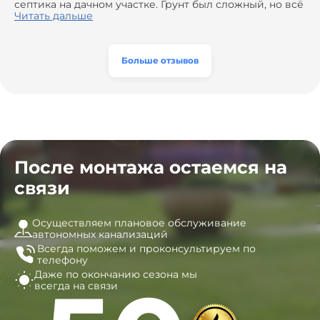
сэкономить. Выполнили монтаж и демонтаж
септика на дачном участке. Грунт был сложный, но всё
оборудования, заменили трубы, обновили
сделали быстро и аккуратно. Помогли выбрать
Читать дальше
вентиляцию и электрику. Качество работы отличное,
модель, закупили материалы, убрали за собой. Цена
а цена приятно удивила. Теперь септик работает как
разумная, септик работает безупречно. Рекомендую!
часы, и мы очень довольны результатом! Рекомендуем
эту компанию всем, кто ищет надёжных
Больше отзывов
специалистов!
После монтажа остаемся на
связи
Осуществляем плановое обслуживание
автономных канализаций
Всегда поможем и
проконсультируем по
телефону
Даже по окончанию сезона
мы
всегда на связи