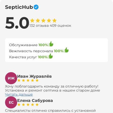
SepticHub
5.0
132 отзыва 409 оценок
Обслуживание
100%
Вежливость персонала
100%
Качества услуг
100%
Иван Журавлёв
ИЖ
Хочу поблагодарить команду за отличную работу!
Установка и ремонт септика в нашем старом доме
оказались сложной задачей, но ребята справились на
Читать дальше
все 100%. Всё сделали аккуратно и профессионально.
Елена Сабурова
Давали полезные рекомендации, не пытались
ЕС
навязать ничего лишнего, помогли с выбором и
доставкой материалов, что позволило нам
Специалисты отлично справились с установкой