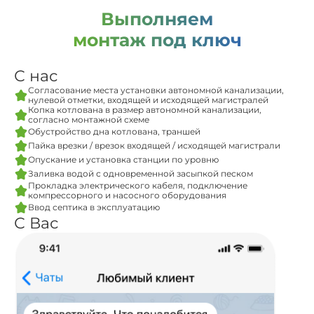
Выполняем
монтаж под ключ
С нас
Согласование места установки автономной канализации,
нулевой отметки, входящей и исходящей магистралей
Копка котлована в размер автономной канализации,
согласно монтажной схеме
Обустройство дна котлована, траншей
Пайка врезки / врезок входящей / исходящей магистрали
Опускание и установка станции по уровню
Заливка водой с одновременной засыпкой песком
Прокладка электрического кабеля, подключение
компрессорного и насосного оборудования
Ввод септика в эксплуатацию
С Вас