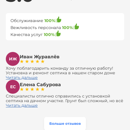
Обслуживание
100%
Вежливость персонала
100%
Качества услуг
100%
Иван Журавлёв
ИЖ
Хочу поблагодарить команду за отличную работу!
Установка и ремонт септика в нашем старом доме
оказались сложной задачей, но ребята справились на
Читать дальше
все 100%. Всё сделали аккуратно и профессионально.
Елена Сабурова
Давали полезные рекомендации, не пытались
ЕС
навязать ничего лишнего, помогли с выбором и
доставкой материалов, что позволило нам
Специалисты отлично справились с установкой
сэкономить. Выполнили монтаж и демонтаж
септика на дачном участке. Грунт был сложный, но всё
оборудования, заменили трубы, обновили
сделали быстро и аккуратно. Помогли выбрать
Читать дальше
вентиляцию и электрику. Качество работы отличное,
модель, закупили материалы, убрали за собой. Цена
а цена приятно удивила. Теперь септик работает как
разумная, септик работает безупречно. Рекомендую!
часы, и мы очень довольны результатом! Рекомендуем
эту компанию всем, кто ищет надёжных
Больше отзывов
специалистов!