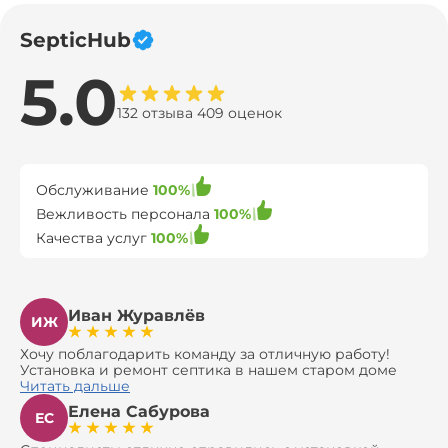
SepticHub
5.0
132 отзыва 409 оценок
Обслуживание
100%
Вежливость персонала
100%
Качества услуг
100%
Иван Журавлёв
ИЖ
Хочу поблагодарить команду за отличную работу!
Установка и ремонт септика в нашем старом доме
оказались сложной задачей, но ребята справились на
Читать дальше
все 100%. Всё сделали аккуратно и профессионально.
Елена Сабурова
Давали полезные рекомендации, не пытались
ЕС
навязать ничего лишнего, помогли с выбором и