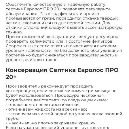
Обеспечить качественную и надежную работу
септика Евролос ПРО 20+ позволяет регулярное
обслуживание. Раз в год фильтры и эрлифт
промываются от грязи, проводится откачка твердых
частиц, скопившихся на дне первой секции. Для
откачки отложений следует вызвать ассенизаторскую
технику.
При интенсивной эксплуатации, следует регулярно
проверять количество ила и состояние фильтров.
Современные септики хоть и выделяются высоким
уровнем надежности, но без должного обслуживания
постепенно будет снижаться производительность и
уровень очистки стоков.
Консервация Септика Евролос ПРО
20+
Производитель рекомендует проводить
консервацию, если септик минимум три месяца не
будет использоваться. Процедура несложная,
потребуется действовать по следующей схеме:
- отключаем от электроснабжения;
- откачиваем жидкость из всех камер;
- заполняем их чистой водой до уровня лотка входной
трубы;
- максимально плотно закрываем крышку.
Если на участке высокий уровень грунтовых вод,