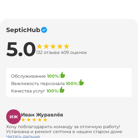
SepticHub
5.0
132 отзыва 409 оценок
Обслуживание
100%
Вежливость персонала
100%
Качества услуг
100%
Иван Журавлёв
ИЖ
Хочу поблагодарить команду за отличную работу!
Установка и ремонт септика в нашем старом доме
оказались сложной задачей, но ребята справились на
Читать дальше