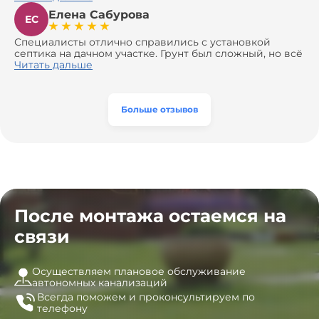
все 100%. Всё сделали аккуратно и профессионально.
Елена Сабурова
Давали полезные рекомендации, не пытались
ЕС
навязать ничего лишнего, помогли с выбором и
доставкой материалов, что позволило нам
Специалисты отлично справились с установкой
сэкономить. Выполнили монтаж и демонтаж
септика на дачном участке. Грунт был сложный, но всё
оборудования, заменили трубы, обновили
сделали быстро и аккуратно. Помогли выбрать
Читать дальше
вентиляцию и электрику. Качество работы отличное,
модель, закупили материалы, убрали за собой. Цена
а цена приятно удивила. Теперь септик работает как
разумная, септик работает безупречно. Рекомендую!
часы, и мы очень довольны результатом! Рекомендуем
эту компанию всем, кто ищет надёжных
Больше отзывов
специалистов!
После монтажа остаемся на
связи
Осуществляем плановое обслуживание
автономных канализаций
Всегда поможем и
проконсультируем по
телефону