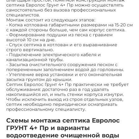
Благодаря простой, понятной конструкции монтаж
септика Евролос Грунт 4+ Пр можно осуществлять
самостоятельно без вызова профессиональных
специалистов.
Монтаж состоит из следующих этапов:
- Копка котлована габаритными размерами на 15-20 см
с каждой стороны больше, чем сам корпус септика.
- Формирование подушки из песка с гравием
высотой 10 см на дне.
- Спуск септика в котлован и его выравнивание
строго вертикально.
- Подключение электрического кабеля и
канализационной трубы.
- Засыпка очистительного сооружения песком с
попеременным заполнением водой до горловины.
- Утепление верха установки и его окончательная
засыпка грунтом до крышки.
Септик Евролос Грунт 4+ Пр практически не требует
обслуживания: достаточно раз в год удалять
накопившийся ил, и мыть стенки корпуса изнутри.
Чтобы исключить выход из строя отдельных узлов,
септик необходимо периодически осматривать
профессиональному специалисту.
Схемы монтажа септика Евролос
ГРУНТ 4+ Пр и варианты
водоотведение очищенной воды