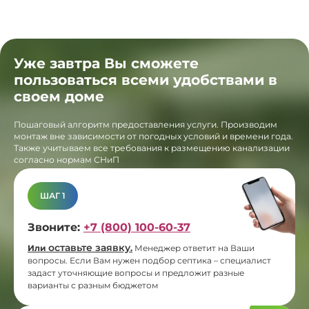
Уже завтра Вы сможете
пользоваться всеми удобствами в
своем доме
Пошаговый алгоритм предоставления услуги. Производим
монтаж вне зависимости от погодных условий и времени года.
Также учитываем все требования к размещению канализации
согласно нормам СНиП
ШАГ 1
Звоните:
+7 (800) 100-60-37
оставьте заявку
Или
.
Менеджер ответит на Ваши
вопросы. Если Вам нужен подбор септика – специалист
задаст уточняющие вопросы и предложит разные
варианты с разным бюджетом