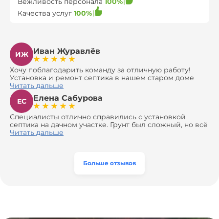
Вежливость персонала
100%
Качества услуг
100%
Иван Журавлёв
ИЖ
Хочу поблагодарить команду за отличную работу!
Установка и ремонт септика в нашем старом доме
оказались сложной задачей, но ребята справились на
Читать дальше
все 100%. Всё сделали аккуратно и профессионально.
Елена Сабурова
Давали полезные рекомендации, не пытались
ЕС
навязать ничего лишнего, помогли с выбором и
доставкой материалов, что позволило нам
Специалисты отлично справились с установкой
сэкономить. Выполнили монтаж и демонтаж
септика на дачном участке. Грунт был сложный, но всё
оборудования, заменили трубы, обновили
сделали быстро и аккуратно. Помогли выбрать
Читать дальше
вентиляцию и электрику. Качество работы отличное,
модель, закупили материалы, убрали за собой. Цена
а цена приятно удивила. Теперь септик работает как
разумная, септик работает безупречно. Рекомендую!
часы, и мы очень довольны результатом! Рекомендуем
эту компанию всем, кто ищет надёжных
Больше отзывов
специалистов!