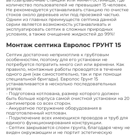
автозаправочные станции или мини-гостиницы, где
количество пользователей не превышает 15 человек.
Не рекомендуется устанавливать станцию по очистке
стоков около деревьев или под проезжей частью.
Одним из главных преимуществ септика данной
серии является возможность устанавливать и
эксплуатировать септик в сложных природных
условиях, а также очищение жидкостей до 99%!
Монтаж септика Евролос ГРУНТ 15
Септик достаточно неприхотлив к гру6товым
особенностям, поэтому для его установки не
потребуется потратить много сил или времени. Как
правило, монтажные работы проводятся в течение
одного дня (как самостоятельно, так и при помощи
специальной бригады). Евролос Грунт 15
устанавливается в несколько последовательных
этапов:
- Подготовка котлована, размер которого должен
быть больше корпуса самой очистной установки на 20
сантиметров со всех сторон.
- Аккуратное погружение оборудования в
подготовленный котлован.
- Подключение всех имеющихся проводов и труб для
единого функционирования конструкции.
- Септик закрывается слоем грунта, благодаря чему не
виден окружающим и не портит эстетическую