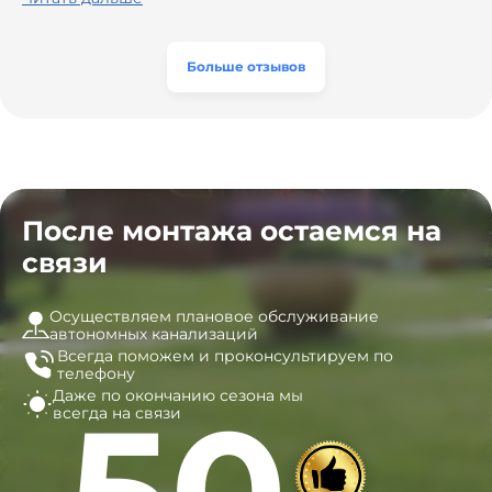
вентиляцию и электрику. Качество работы отличное,
модель, закупили материалы, убрали за собой. Цена
а цена приятно удивила. Теперь септик работает как
разумная, септик работает безупречно. Рекомендую!
часы, и мы очень довольны результатом! Рекомендуем
эту компанию всем, кто ищет надёжных
Больше отзывов
специалистов!
После монтажа остаемся на
связи
Осуществляем плановое обслуживание
автономных канализаций
Всегда поможем и
проконсультируем по
телефону
Даже по окончанию сезона
мы
50
всегда на связи