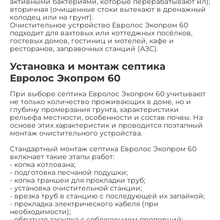
активными бактериями, которые перерабатывают ил);
вторичная (очищенные стоки вытекают в дренажный
колодец или на грунт).
Очистительное устройство Евролос Экопром 60
подходит для вахтовых или коттеджных посёлков,
гостевых домов, гостиниц и мотелей, кафе и
ресторанов, заправочных станций (АЗС).
Установка и монтаж септика
Евролос Экопром 60
При выборе септика Евролос Экопром 60 учитывают
не только количество проживающих в доме, но и
глубину промерзания грунта, характеристики
рельефа местности, особенности и состав почвы. На
основе этих характеристик и проводится поэтапный
монтаж очистительного устройства.
Стандартный монтаж септика Евролос Экопром 60
включает такие этапы работ:
- копка котлована;
- подготовка песчаной подушки;
- копка траншеи для прокладки труб;
- установка очистительной станции;
- врезка труб в станцию с последующей их запайкой;
- прокладка электрического кабеля (при
необходимости);
- обратная засыпка с соблюдением пропорций;