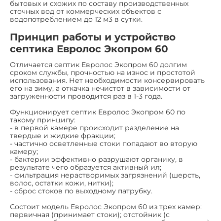
бытовых и схожих по составу производственных
сточных вод от коммерческих объектов с
водопотреблением до 12 м3 в сутки.
Принцип работы и устройство
септика Евролос Экопром 60
Отличается септик Евролос Экопром 60 долгим
сроком службы, прочностью на износ и простотой
использования. Нет необходимости консервировать
его на зиму, а откачка нечистот в зависимости от
загруженности проводится раз в 1-3 года.
Функционирует септик Евролос Экопром 60 по
такому принципу:
- в первой камере происходит разделение на
твердые и жидкие фракции;
- частично осветленные стоки попадают во вторую
камеру;
- бактерии эффективно разрушают органику, в
результате чего образуется активный ил;
- фильтрация нерастворимых загрязнений (шерсть,
волос, остатки кожи, нитки);
- сброс стоков по выходному патрубку.
Состоит модель Евролос Экопром 60 из трех камер:
первичная (принимает стоки); отстойник (с