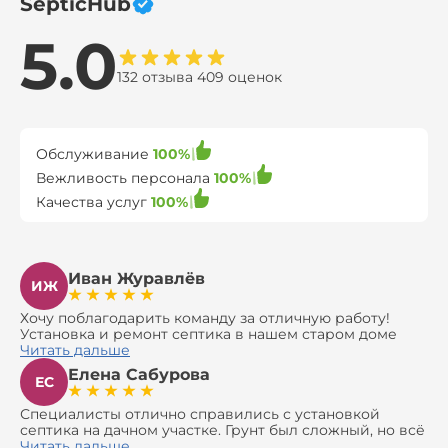
SepticHub
5.0
132 отзыва 409 оценок
Обслуживание
100%
Вежливость персонала
100%
Качества услуг
100%
Иван Журавлёв
ИЖ
Хочу поблагодарить команду за отличную работу!
Установка и ремонт септика в нашем старом доме
оказались сложной задачей, но ребята справились на
Читать дальше
все 100%. Всё сделали аккуратно и профессионально.
Елена Сабурова
Давали полезные рекомендации, не пытались
ЕС
навязать ничего лишнего, помогли с выбором и
доставкой материалов, что позволило нам
Специалисты отлично справились с установкой
сэкономить. Выполнили монтаж и демонтаж
септика на дачном участке. Грунт был сложный, но всё
оборудования, заменили трубы, обновили
сделали быстро и аккуратно. Помогли выбрать
Читать дальше