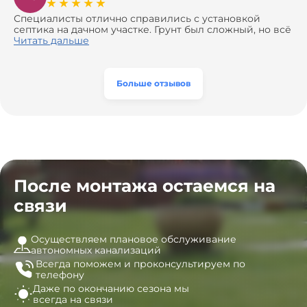
навязать ничего лишнего, помогли с выбором и
доставкой материалов, что позволило нам
Специалисты отлично справились с установкой
сэкономить. Выполнили монтаж и демонтаж
септика на дачном участке. Грунт был сложный, но всё
оборудования, заменили трубы, обновили
сделали быстро и аккуратно. Помогли выбрать
Читать дальше
вентиляцию и электрику. Качество работы отличное,
модель, закупили материалы, убрали за собой. Цена
а цена приятно удивила. Теперь септик работает как
разумная, септик работает безупречно. Рекомендую!
часы, и мы очень довольны результатом! Рекомендуем
эту компанию всем, кто ищет надёжных
Больше отзывов
специалистов!
После монтажа остаемся на
связи
Осуществляем плановое обслуживание
автономных канализаций
Всегда поможем и
проконсультируем по
телефону
Даже по окончанию сезона
мы
всегда на связи