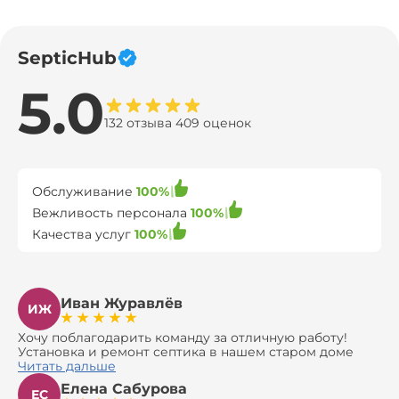
SepticHub
5.0
132 отзыва 409 оценок
Обслуживание
100%
Вежливость персонала
100%
Качества услуг
100%
Иван Журавлёв
ИЖ
Хочу поблагодарить команду за отличную работу!
Установка и ремонт септика в нашем старом доме
оказались сложной задачей, но ребята справились на
Читать дальше
все 100%. Всё сделали аккуратно и профессионально.
Елена Сабурова
Давали полезные рекомендации, не пытались
ЕС