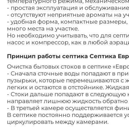
температурного режима, механическом
- простая эксплуатация и обслуживание
- отсутствуют неприятные ароматы на уч
- удобная форма, компактные размеры, 
много места на участке.
Но необходимо учитывать, что для септи
насос и компрессор, как в любой аэрац
Принцип работы септика Септика Евр
Очистка бытовых стоков в септике «Евр
- Сначала сточные воды попадают в пр
пузырьки, которые перемешиваются с ж
легких и остаются в отстойнике. Жидка
- Стоки дальше попадают в следующую к
направляет лишнюю жидкость обратно 
- В третьей камере осуществляется фин
В септике постоянно поддерживается ус
циркулировать между камерами.