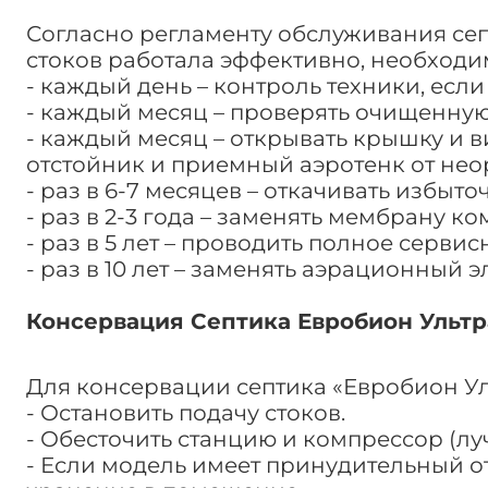
Согласно регламенту обслуживания сеп
стоков работала эффективно, необходи
- каждый день – контроль техники, ес
- каждый месяц – проверять очищенную 
- каждый месяц – открывать крышку и 
отстойник и приемный аэротенк от нео
- раз в 6-7 месяцев – откачивать избыто
- раз в 2-3 года – заменять мембрану к
- раз в 5 лет – проводить полное серви
- раз в 10 лет – заменять аэрационный э
Консервация Септика Евробион Ультр
Для консервации септика «Евробион Ул
- Остановить подачу стоков.
- Обесточить станцию и компрессор (лу
- Если модель имеет принудительный от