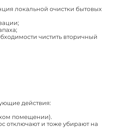
анция локальной очистки бытовых
зации;
апаха;
еобходимости чистить вторичный
ующие действия:
ухом помещении).
ос отключают и тоже убирают на