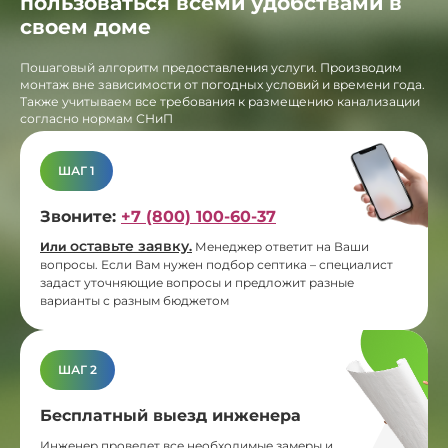
пользоваться всеми удобствами в
своем доме
Пошаговый алгоритм предоставления услуги. Производим
монтаж вне зависимости от погодных условий и времени года.
Также учитываем все требования к размещению канализации
согласно нормам СНиП
ШАГ 1
Звоните:
+7 (800) 100-60-37
оставьте заявку
Или
.
Менеджер ответит на Ваши
вопросы. Если Вам нужен подбор септика – специалист
задаст уточняющие вопросы и предложит разные
варианты с разным бюджетом
ШАГ 2
Бесплатный выезд инженера
Инженер проведет все необходимые замеры и