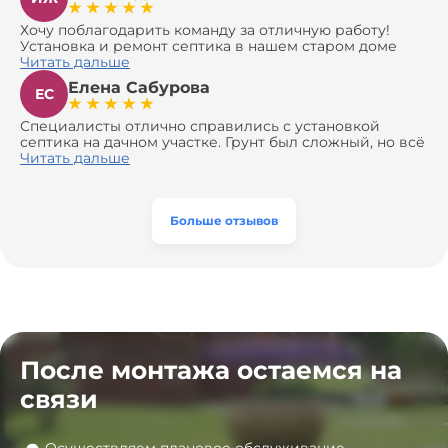
Хочу поблагодарить команду за отличную работу!
Установка и ремонт септика в нашем старом доме
оказались сложной задачей, но ребята справились на
Читать дальше
все 100%. Всё сделали аккуратно и профессионально.
Елена Сабурова
Давали полезные рекомендации, не пытались
ЕС
навязать ничего лишнего, помогли с выбором и
доставкой материалов, что позволило нам
Специалисты отлично справились с установкой
сэкономить. Выполнили монтаж и демонтаж
септика на дачном участке. Грунт был сложный, но всё
оборудования, заменили трубы, обновили
сделали быстро и аккуратно. Помогли выбрать
Читать дальше
вентиляцию и электрику. Качество работы отличное,
модель, закупили материалы, убрали за собой. Цена
а цена приятно удивила. Теперь септик работает как
разумная, септик работает безупречно. Рекомендую!
часы, и мы очень довольны результатом! Рекомендуем
эту компанию всем, кто ищет надёжных
Больше отзывов
специалистов!
После монтажа остаемся на
связи