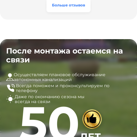
часы, и мы очень довольны результатом! Рекомендуем
эту компанию всем, кто ищет надёжных
Больше отзывов
специалистов!
После монтажа остаемся на
связи
Осуществляем плановое обслуживание
автономных канализаций
Всегда поможем и
проконсультируем по
телефону
Даже по окончанию сезона
мы
50
всегда на связи
ЛЕТ