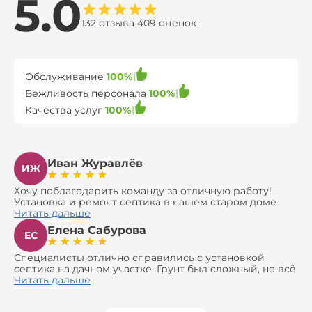
5.0
132 отзыва 409 оценок
Обслуживание
100%
Вежливость персонала
100%
Качества услуг
100%
Иван Журавлёв
ИЖ
Хочу поблагодарить команду за отличную работу!
Установка и ремонт септика в нашем старом доме
оказались сложной задачей, но ребята справились на
Читать дальше
все 100%. Всё сделали аккуратно и профессионально.
Елена Сабурова
Давали полезные рекомендации, не пытались
ЕС
навязать ничего лишнего, помогли с выбором и
доставкой материалов, что позволило нам
Специалисты отлично справились с установкой
сэкономить. Выполнили монтаж и демонтаж
септика на дачном участке. Грунт был сложный, но всё
оборудования, заменили трубы, обновили
сделали быстро и аккуратно. Помогли выбрать
Читать дальше
вентиляцию и электрику. Качество работы отличное,
модель, закупили материалы, убрали за собой. Цена
а цена приятно удивила. Теперь септик работает как
разумная, септик работает безупречно. Рекомендую!