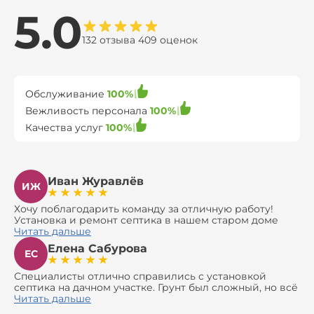
5.0
132 отзыва 409 оценок
Обслуживание
100%
Вежливость персонала
100%
Качества услуг
100%
Иван Журавлёв
ИЖ
Хочу поблагодарить команду за отличную работу!
Установка и ремонт септика в нашем старом доме
оказались сложной задачей, но ребята справились на
Читать дальше
все 100%. Всё сделали аккуратно и профессионально.
Елена Сабурова
Давали полезные рекомендации, не пытались
ЕС
навязать ничего лишнего, помогли с выбором и
доставкой материалов, что позволило нам
Специалисты отлично справились с установкой
сэкономить. Выполнили монтаж и демонтаж
септика на дачном участке. Грунт был сложный, но всё
оборудования, заменили трубы, обновили
сделали быстро и аккуратно. Помогли выбрать
Читать дальше
вентиляцию и электрику. Качество работы отличное,
модель, закупили материалы, убрали за собой. Цена