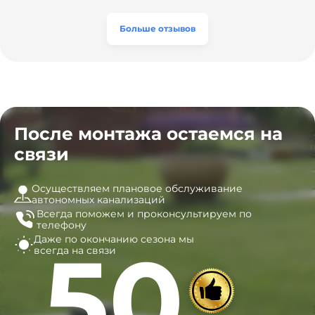
а цена приятно удивила. Теперь септик работает как
разумная, септик работает безупречно. Рекомендую!
часы, и мы очень довольны результатом! Рекомендуем
эту компанию всем, кто ищет надёжных
Больше отзывов
специалистов!
После монтажа остаемся на
связи
Осуществляем плановое обслуживание
автономных канализаций
Всегда поможем и
проконсультируем по
телефону
Даже по окончанию сезона
мы
50
всегда на связи