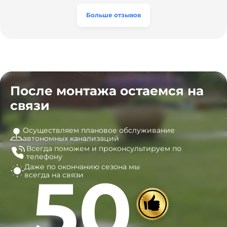
часы, и мы очень довольны результатом! Рекомендуем
эту компанию всем, кто ищет надёжных
Больше отзывов
специалистов!
После монтажа остаемся на
связи
Осуществляем плановое обслуживание
автономных канализаций
Всегда поможем и
проконсультируем по
телефону
Даже по окончанию сезона
мы
50
всегда на связи