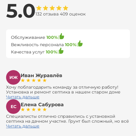
5.0
132 отзыва 409 оценок
Обслуживание
100%
Вежливость персонала
100%
Качества услуг
100%
Иван Журавлёв
ИЖ
Хочу поблагодарить команду за отличную работу!
Установка и ремонт септика в нашем старом доме
оказались сложной задачей, но ребята справились на
Читать дальше
все 100%. Всё сделали аккуратно и профессионально.
Елена Сабурова
Давали полезные рекомендации, не пытались
ЕС
навязать ничего лишнего, помогли с выбором и
доставкой материалов, что позволило нам
Специалисты отлично справились с установкой
сэкономить. Выполнили монтаж и демонтаж
септика на дачном участке. Грунт был сложный, но всё
оборудования, заменили трубы, обновили
сделали быстро и аккуратно. Помогли выбрать
Читать дальше
вентиляцию и электрику. Качество работы отличное,
модель, закупили материалы, убрали за собой. Цена
а цена приятно удивила. Теперь септик работает как
разумная, септик работает безупречно. Рекомендую!