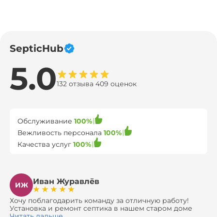
SepticHub
5.0
132 отзыва 409 оценок
Обслуживание
100%
Вежливость персонала
100%
Качества услуг
100%
Иван Журавлёв
ИЖ
Хочу поблагодарить команду за отличную работу!
Установка и ремонт септика в нашем старом доме
оказались сложной задачей, но ребята справились на
Читать дальше