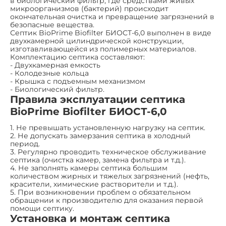
в биологический фильтр, где средствами живых
микроорганизмов (бактерий) происходит
окончательная очистка и превращение загрязнений в
безопасные вещества.
Септик BioPrime Biofilter БИОСТ-6,0 выполнен в виде
двухкамерной цилиндрической конструкции,
изготавливающейся из полимерных материалов.
Комплектацию септика составляют:
- Двухкамерная емкость
- Колодезные кольца
- Крышка с подъемным механизмом
- Биологический фильтр.
Правила эксплуатации септика
BioPrime Biofilter БИОСТ-6,0
1. Не превышать установленную нагрузку на септик.
2. Не допускать замерзания септика в холодный
период.
3. Регулярно проводить техническое обслуживание
септика (очистка камер, замена фильтра и т.д.).
4. Не заполнять камеры септика большим
количеством жирных и тяжелых загрязнений (нефть,
красители, химические растворители и т.д.).
5. При возникновении проблем о обязательном
обращении к производителю для оказания первой
помощи септику.
Установка и монтаж септика