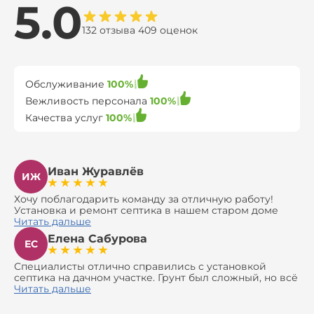
5.0
132 отзыва 409 оценок
Обслуживание
100%
Вежливость персонала
100%
Качества услуг
100%
Иван Журавлёв
ИЖ
Хочу поблагодарить команду за отличную работу!
Установка и ремонт септика в нашем старом доме
оказались сложной задачей, но ребята справились на
Читать дальше
все 100%. Всё сделали аккуратно и профессионально.
Елена Сабурова
Давали полезные рекомендации, не пытались
ЕС
навязать ничего лишнего, помогли с выбором и
доставкой материалов, что позволило нам
Специалисты отлично справились с установкой
сэкономить. Выполнили монтаж и демонтаж
септика на дачном участке. Грунт был сложный, но всё
оборудования, заменили трубы, обновили
сделали быстро и аккуратно. Помогли выбрать
Читать дальше
вентиляцию и электрику. Качество работы отличное,
модель, закупили материалы, убрали за собой. Цена
а цена приятно удивила. Теперь септик работает как
разумная, септик работает безупречно. Рекомендую!