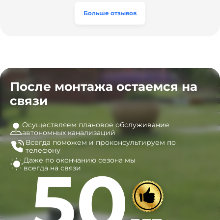
часы, и мы очень довольны результатом! Рекомендуем
эту компанию всем, кто ищет надёжных
Больше отзывов
специалистов!
После монтажа остаемся на
связи
Осуществляем плановое обслуживание
автономных канализаций
Всегда поможем и
проконсультируем по
телефону
Даже по окончанию сезона
мы
50
всегда на связи