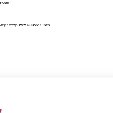
страли
мпрессорного и насосного
7