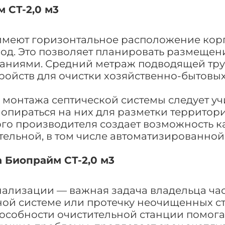
 СТ-2,0 м3
еют горизонтальное расположение корпу
д. Это позволяет планировать размещение
ниями. Средний метраж подводящей труб
тройств для очистки хозяйственно-бытовы
 монтажа септической системы следует у
 опираться на них для разметки территор
о производителя создает возможность ка
тельной, в том числе автоматизированной
 Биопрайм СТ-2,0 м3
лизации — важная задача владельца част
ной системе или протечку неочищенных ст
пособности очистительной станции помог