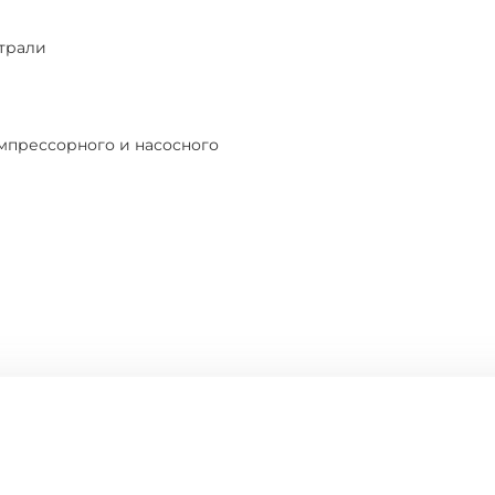
страли
мпрессорного и насосного