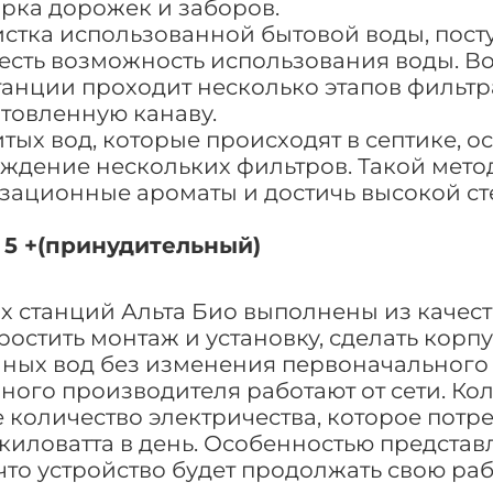
орка дорожек и заборов.
стка использованной бытовой воды, посту
есть возможность использования воды. Вод
нции проходит несколько этапов фильтра
отовленную канаву.
х вод, которые происходят в септике, ос
дение нескольких фильтров. Такой метод
зационные ароматы и достичь высокой ст
 5 +(принудительный)
 станций Альта Био выполнены из качест
упростить монтаж и установку, сделать ко
ных вод без изменения первоначального 
ного производителя работают от сети. Ко
 количество электричества, которое потр
 киловатта в день. Особенностью предста
что устройство будет продолжать свою ра