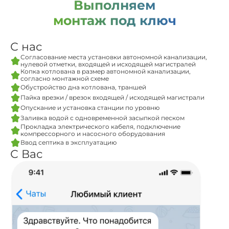
Выполняем
монтаж под ключ
С нас
Согласование места установки автономной канализации,
нулевой отметки, входящей и исходящей магистралей
Копка котлована в размер автономной канализации,
согласно монтажной схеме
Обустройство дна котлована, траншей
Пайка врезки / врезок входящей / исходящей магистрали
Опускание и установка станции по уровню
Заливка водой с одновременной засыпкой песком
Прокладка электрического кабеля, подключение
компрессорного и насосного оборудования
Ввод септика в эксплуатацию
С Вас