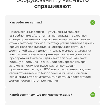
оборудования, у нас
часто
спрашивают
:
Как работает септик?
Накопительный септик — улучшенный вариант
выгребной ямы. Автономная канализация сохраняет
отходы до момента, когда ассенизаторская машина не
откачивает содержимое. Систему устанавливают в домах
временного проживания. В конструкцию септика с
доочисткой входят дополнительную емкость. Стоки из
накопителя поступают в резервуары со специальными
препаратами. Бактерии для стоков перерабатывают
большую часть ила на дне. Если есть третья камера,
жидкость поступает в дренажный колодец и
просачивается в грунт. ЛОС поэтапно очищает жидкие
стоки от химических, биологических и механических
включений. Второй и третий тип септика подходит для
домов постоянного проживания.
Какой септик лучше для частного дома?