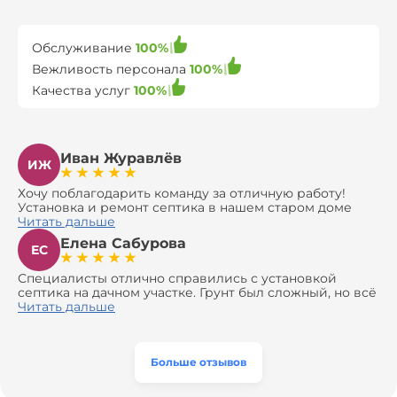
Обслуживание
100%
Вежливость персонала
100%
Качества услуг
100%
Иван Журавлёв
ИЖ
Хочу поблагодарить команду за отличную работу!
Установка и ремонт септика в нашем старом доме
оказались сложной задачей, но ребята справились на
Читать дальше
все 100%. Всё сделали аккуратно и профессионально.
Елена Сабурова
Давали полезные рекомендации, не пытались
ЕС
навязать ничего лишнего, помогли с выбором и
доставкой материалов, что позволило нам
Специалисты отлично справились с установкой
сэкономить. Выполнили монтаж и демонтаж
септика на дачном участке. Грунт был сложный, но всё
оборудования, заменили трубы, обновили
сделали быстро и аккуратно. Помогли выбрать
Читать дальше
вентиляцию и электрику. Качество работы отличное,
модель, закупили материалы, убрали за собой. Цена
а цена приятно удивила. Теперь септик работает как
разумная, септик работает безупречно. Рекомендую!
часы, и мы очень довольны результатом! Рекомендуем
эту компанию всем, кто ищет надёжных
Больше отзывов
специалистов!