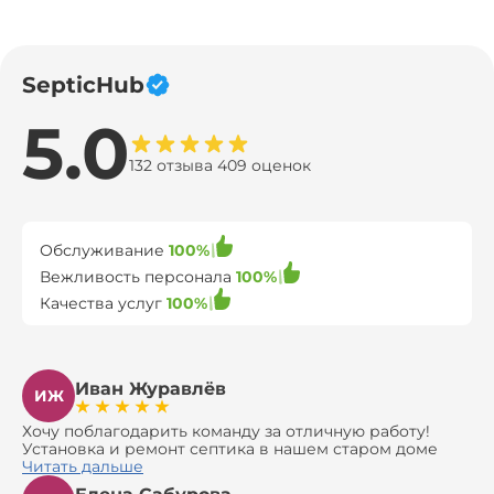
SepticHub
5.0
132 отзыва 409 оценок
Обслуживание
100%
Вежливость персонала
100%
Качества услуг
100%
Иван Журавлёв
ИЖ
Хочу поблагодарить команду за отличную работу!
Установка и ремонт септика в нашем старом доме
оказались сложной задачей, но ребята справились на
Читать дальше
все 100%. Всё сделали аккуратно и профессионально.