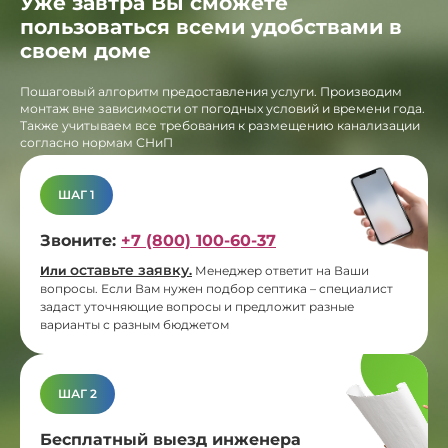
Уже завтра Вы сможете
пользоваться всеми удобствами в
своем доме
Пошаговый алгоритм предоставления услуги. Производим
монтаж вне зависимости от погодных условий и времени года.
Также учитываем все требования к размещению канализации
согласно нормам СНиП
ШАГ 1
Звоните:
+7 (800) 100-60-37
оставьте заявку
Или
.
Менеджер ответит на Ваши
вопросы. Если Вам нужен подбор септика – специалист
задаст уточняющие вопросы и предложит разные
варианты с разным бюджетом
ШАГ 2
Бесплатный выезд инженера