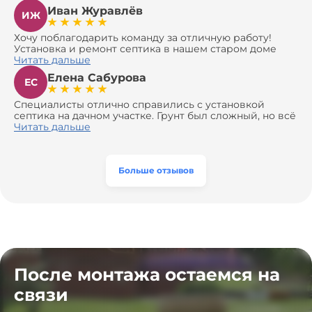
Иван Журавлёв
ИЖ
Хочу поблагодарить команду за отличную работу!
Установка и ремонт септика в нашем старом доме
оказались сложной задачей, но ребята справились на
Читать дальше
все 100%. Всё сделали аккуратно и профессионально.
Елена Сабурова
Давали полезные рекомендации, не пытались
ЕС
навязать ничего лишнего, помогли с выбором и
доставкой материалов, что позволило нам
Специалисты отлично справились с установкой
сэкономить. Выполнили монтаж и демонтаж
септика на дачном участке. Грунт был сложный, но всё
оборудования, заменили трубы, обновили
сделали быстро и аккуратно. Помогли выбрать
Читать дальше
вентиляцию и электрику. Качество работы отличное,
модель, закупили материалы, убрали за собой. Цена
а цена приятно удивила. Теперь септик работает как
разумная, септик работает безупречно. Рекомендую!
часы, и мы очень довольны результатом! Рекомендуем
эту компанию всем, кто ищет надёжных
Больше отзывов
специалистов!
После монтажа остаемся на
связи