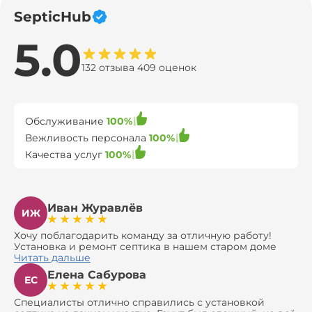
SepticHub
5.0
132 отзыва 409 оценок
Обслуживание
100%
Вежливость персонала
100%
Качества услуг
100%
Иван Журавлёв
ИЖ
Хочу поблагодарить команду за отличную работу!
Установка и ремонт септика в нашем старом доме
оказались сложной задачей, но ребята справились на
Читать дальше
все 100%. Всё сделали аккуратно и профессионально.
Елена Сабурова
Давали полезные рекомендации, не пытались
ЕС
навязать ничего лишнего, помогли с выбором и
доставкой материалов, что позволило нам
Специалисты отлично справились с установкой