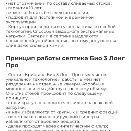
• нет ограничений по составу сливаемых стоков;
• гарантия 10 лет;
• может работать без электроэнергии;
• подходит для постоянной и временной
эксплуатации.
Корпус производится из углепластика по особой
технологии. Способен выдержать экстремальные
нагрузки. Бактерии в септике выделяются
повышенной устойчивостью, поэтому допускается
слив даже сильной химии.
Принцип работы септика Био 3 Лонг
Про
Септик Кристалл Био 3 Лонг Про выделяется
уникальной технологией работы. В нем нет
разделения на отдельные камеры. Аэробные
микроорганизмы действуют по всему объему.
Очистка стоков происходит по следующему
принципу:
• стоки сразу направляются в фильтр плавающей
загрузки;
• в нем избавляются от крупных и средних фракций;
• перетекают в коалесцирующий фильтр и
избавляются от вредных веществ;
• далее проходят через синтетический фильтр;
• очищенная жидкость сливается в резервуар и