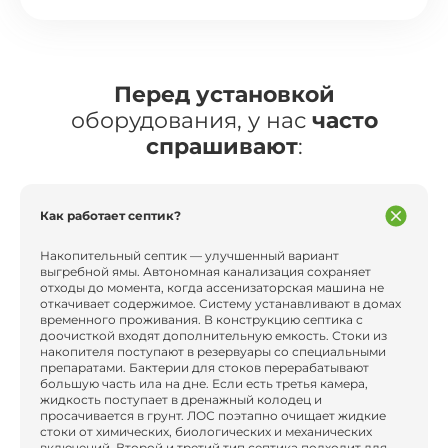
Перед установкой
оборудования, у нас
часто
спрашивают
:
Как работает септик?
Накопительный септик — улучшенный вариант
выгребной ямы. Автономная канализация сохраняет
отходы до момента, когда ассенизаторская машина не
откачивает содержимое. Систему устанавливают в домах
временного проживания. В конструкцию септика с
доочисткой входят дополнительную емкость. Стоки из
накопителя поступают в резервуары со специальными
препаратами. Бактерии для стоков перерабатывают
большую часть ила на дне. Если есть третья камера,
жидкость поступает в дренажный колодец и
просачивается в грунт. ЛОС поэтапно очищает жидкие
стоки от химических, биологических и механических
включений. Второй и третий тип септика подходит для