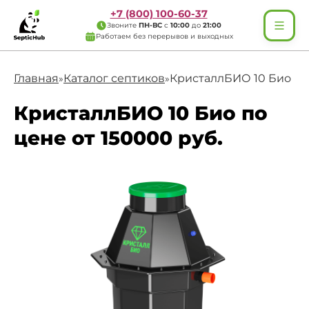
+7 (800) 100-60-37
Звоните
ПН-ВС
с
10:00
до
21:00
Работаем без перерывов и выходных
Главная
Каталог септиков
КристаллБИО 10 Био
»
»
КристаллБИО 10 Био по
цене от 150000 руб.