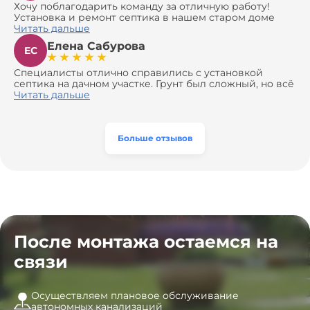
Хочу поблагодарить команду за отличную работу!
Установка и ремонт септика в нашем старом доме
оказались сложной задачей, но ребята справились на
Читать дальше
все 100%. Всё сделали аккуратно и профессионально.
Елена Сабурова
Давали полезные рекомендации, не пытались
ЕС
навязать ничего лишнего, помогли с выбором и
доставкой материалов, что позволило нам
Специалисты отлично справились с установкой
сэкономить. Выполнили монтаж и демонтаж
септика на дачном участке. Грунт был сложный, но всё
оборудования, заменили трубы, обновили
сделали быстро и аккуратно. Помогли выбрать
Читать дальше
вентиляцию и электрику. Качество работы отличное,
модель, закупили материалы, убрали за собой. Цена
а цена приятно удивила. Теперь септик работает как
разумная, септик работает безупречно. Рекомендую!
часы, и мы очень довольны результатом! Рекомендуем
эту компанию всем, кто ищет надёжных
Больше отзывов
специалистов!
После монтажа остаемся на
связи
Осуществляем плановое обслуживание
автономных канализаций