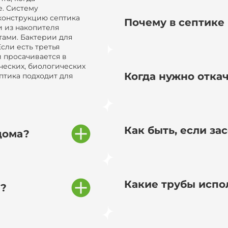
. Систему
конструкцию септика
Почему в септике 
и из накопителя
тами. Бактерии для
сли есть третья
и просачивается в
ческих, биологических
Когда нужно отка
птика подходит для
Как быть, если за
дома?
Какие трубы испо
и?