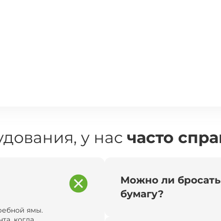
дования, у нас
часто спр
Можно ли бросать
бумагу?
ребной ямы.
та, когда