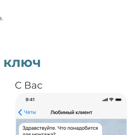
.
 ключ
С Вас