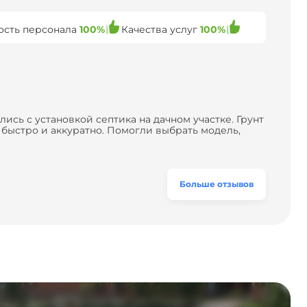
ость персонала
100%
Качества услуг
100%
ись с установкой септика на дачном участке. Грунт
 быстро и аккуратно. Помогли выбрать модель,
а собой. Цена разумная, септик работает
Больше отзывов