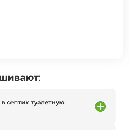
ашивают
:
 в септик туалетную