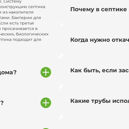
. Систему
конструкцию септика
Почему в септике 
и из накопителя
тами. Бактерии для
сли есть третья
и просачивается в
ческих, биологических
Когда нужно отка
птика подходит для
Как быть, если за
дома?
Какие трубы испо
и?