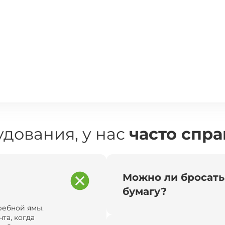
дования, у нас
часто спр
Можно ли бросать
бумагу?
ребной ямы.
та, когда