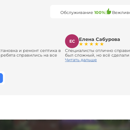
Обслуживание
100%
Вежлив
Елена Сабурова
ЕС
становка и ремонт септика в
Специалисты отлично справил
 ребята справились на все
был сложный, но всё сделали
Давали полезные
закупили материалы, убрали з
Читать дальше
го, помогли с выбором и
безупречно. Рекомендую!
ить. Выполнили монтаж и
и вентиляцию и электрику.
 Теперь септик работает как
ем эту компанию всем, кто