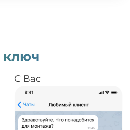
 ключ
С Вас