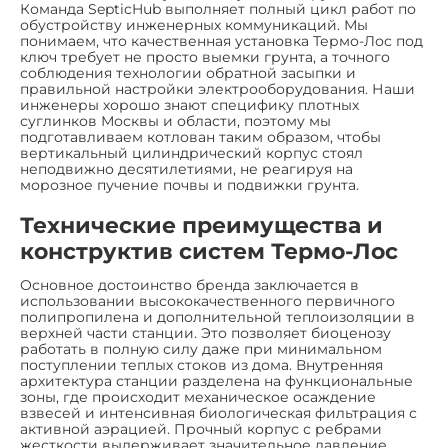
Команда SepticHub выполняет полный цикл работ по
обустройству инженерных коммуникаций. Мы
понимаем, что качественная установка Термо-Лос под
ключ требует не просто выемки грунта, а точного
соблюдения технологии обратной засыпки и
правильной настройки электрооборудования. Наши
инженеры хорошо знают специфику плотных
суглинков Москвы и области, поэтому мы
подготавливаем котлован таким образом, чтобы
вертикальный цилиндрический корпус стоял
неподвижно десятилетиями, не реагируя на
морозное пучение почвы и подвижки грунта.
Технические преимущества и
конструктив систем Термо-Лос
Основное достоинство бренда заключается в
использовании высококачественного первичного
полипропилена и дополнительной теплоизоляции в
верхней части станции. Это позволяет биоценозу
работать в полную силу даже при минимальном
поступлении теплых стоков из дома. Внутренняя
архитектура станции разделена на функциональные
зоны, где происходит механическое осаждение
взвесей и интенсивная биологическая фильтрация с
активной аэрацией. Прочный корпус с ребрами
жесткости выдерживает значительное давление