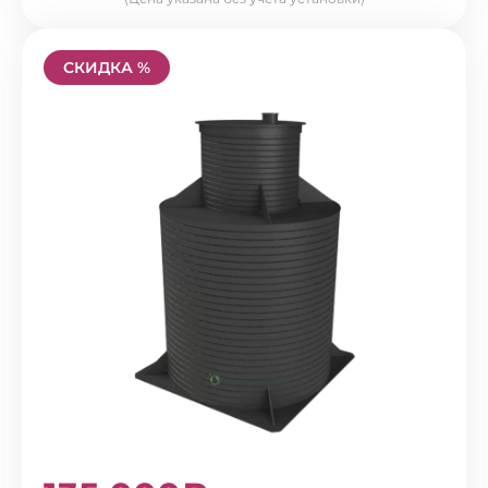
СКИДКА %