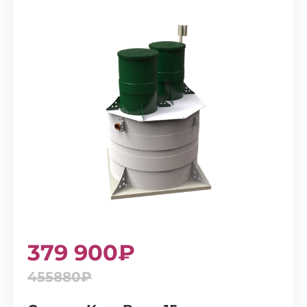
379 900₽
455880₽