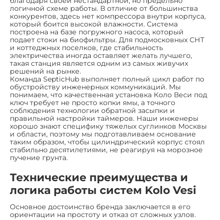
благодаря своей нестандартной, но предельно
логичной схеме работы. В отличие от большинства
конкурентов, здесь нет компрессора внутри корпуса,
который боится высокой влажности. Система
построена на базе погружного насоса, который
подает стоки на биофильтры. Для подмосковных СНТ
и коттеджных поселков, где стабильность
электричества иногда оставляет желать лучшего,
такая станция является одним из самых живучих
решений на рынке.
Команда SepticHub выполняет полный цикл работ по
обустройству инженерных коммуникаций. Мы
понимаем, что качественная установка Коло Веси под
ключ требует не просто копки ямы, а точного
соблюдения технологии обратной засыпки и
правильной настройки таймеров. Наши инженеры
хорошо знают специфику тяжелых суглинков Москвы
и области, поэтому мы подготавливаем основание
таким образом, чтобы цилиндрический корпус стоял
стабильно десятилетиями, не реагируя на морозное
пучение грунта.
Технические преимущества и
логика работы систем Kolo Vesi
Основное достоинство бренда заключается в его
ориентации на простоту и отказ от сложных узлов.