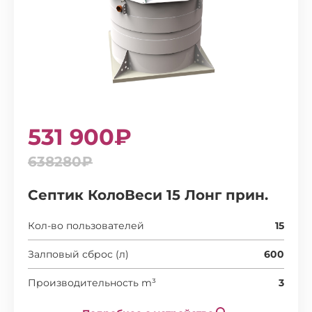
531 900₽
638280₽
Септик КолоВеси 15 Лонг прин.
Кол-во пользователей
15
Залповый сброс (л)
600
Производительность m³
3