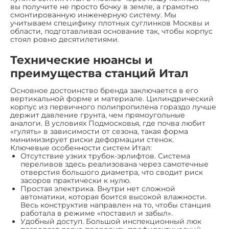
вы получите не просто бочку в земле, а грамотно
смонтированную инженерную систему. Мы
учитываем специфику плотных суглинков Москвы и
области, подготавливая основание так, чтобы корпус
стоял ровно десятилетиями.
Технические нюансы и
преимущества станций Итал
Основное достоинство бренда заключается в его
вертикальной форме и материале. Цилиндрический
корпус из первичного полипропилена гораздо лучше
держит давление грунта, чем прямоугольные
аналоги. В условиях Подмосковья, где почва любит
«гулять» в зависимости от сезона, такая форма
минимизирует риски деформации стенок.
Ключевые особенности систем Итал:
Отсутствие узких трубок-эрлифтов. Система
переливов здесь реализована через самотечные
отверстия большого диаметра, что сводит риск
засоров практически к нулю.
Простая электрика. Внутри нет сложной
автоматики, которая боится высокой влажности.
Весь конструктив направлен на то, чтобы станция
работала в режиме «поставил и забыл».
Удобный доступ. Большой инспекционный люк