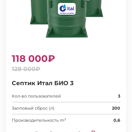
118 000₽
128 000₽
Септик Итал БИО 3
Кол-во пользователей
3
Залповый сброс (л)
200
Производительность m³
0,6