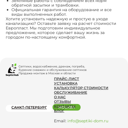
Земляные работы с соблюдением всех норм
обратной засыпки и трамбовки.
Официальная гарантия на оборудование и все
виды выполненных работ.
Хотите установить надежную и простую в уходе
канализацию? Оставьте заявку на расчет стоимости
Европласт. Мы подготовим индивидуальное
предложение, которое сделает вашу жизнь за
городом по-настоящему комфортной.
Септики, водоснабжение, дренаж, погреба,
бурение скважин и обслуживание септиков
Продажа-монтаж в Москве и области
ПРАЙС-ЛИСТ
УСТАНОВКА
КАЛЬКУЛЯТОР СТОИМОСТИ
ОБСЛУЖИВАНИЕ
О НАС
ОТЗЫВЫ
КОНТАКТЫ
САНКТ-ПЕТЕРБУРГ
МОСКВА
БЛОГ
Email:
info@septiki-dom.ru